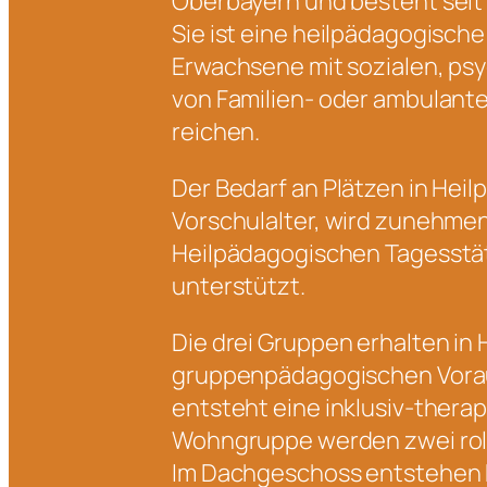
Oberbayern und besteht seit 
Sie ist eine heilpädagogische
Erwachsene mit sozialen, psy
von Familien- oder ambulant
reichen.
Der Bedarf an Plätzen in Hei
Vorschulalter, wird zunehmen
Heilpädagogischen Tagesstät
unterstützt.
Die drei Gruppen erhalten i
gruppenpädagogischen Vorau
entsteht eine inklusiv-thera
Wohngruppe werden zwei rol
Im Dachgeschoss entstehen k