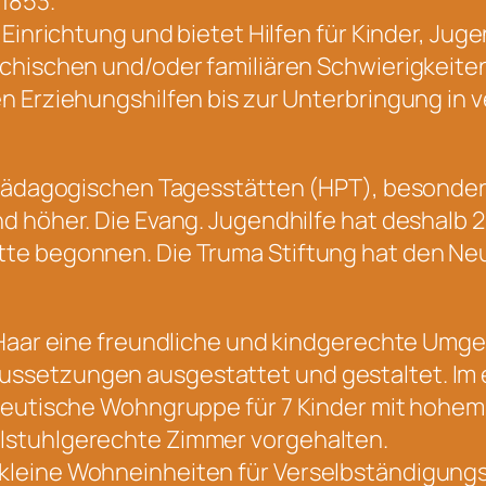
1853.
 Einrichtung und bietet Hilfen für Kinder, Jug
chischen und/oder familiären Schwierigkeite
en Erziehungshilfen bis zur Unterbringung i
lpädagogischen Tagesstätten (HPT), besonders
d höher. Die Evang. Jugendhilfe hat deshalb 
te begonnen. Die Truma Stiftung hat den Ne
n Haar eine freundliche und kindgerechte Um
ssetzungen ausgestattet und gestaltet. Im
peutische Wohngruppe für 7 Kinder mit hohem 
lstuhlgerechte Zimmer vorgehalten.
leine Wohneinheiten für Verselbständigung